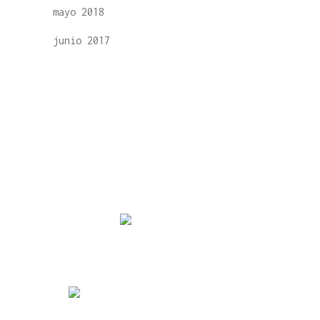
mayo 2018
junio 2017
Polígono El Salegón, Parc 2 26510 Pradejón (La Rioja)
941 141 375