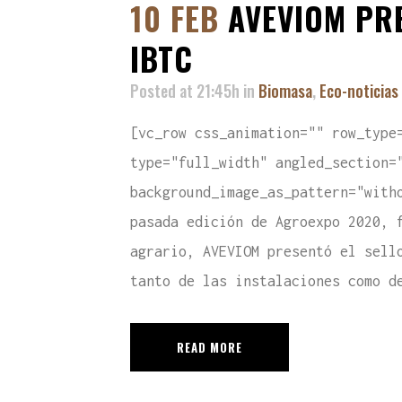
10 FEB
AVEVIOM PRE
IBTC
Posted at 21:45h
in
Biomasa
,
Eco-noticias
[vc_row css_animation="" row_type
type="full_width" angled_section=
background_image_as_pattern="with
pasada edición de Agroexpo 2020, 
agrario, AVEVIOM presentó el sell
tanto de las instalaciones como d
READ MORE