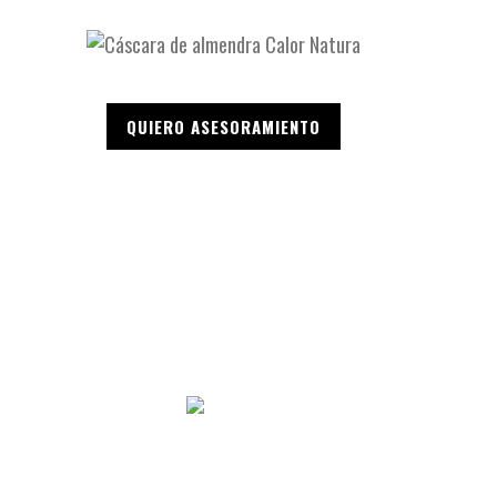
QUIERO ASESORAMIENTO
Polígono El Salegón, Parc 2 26510 Pradejón (La Rioja)