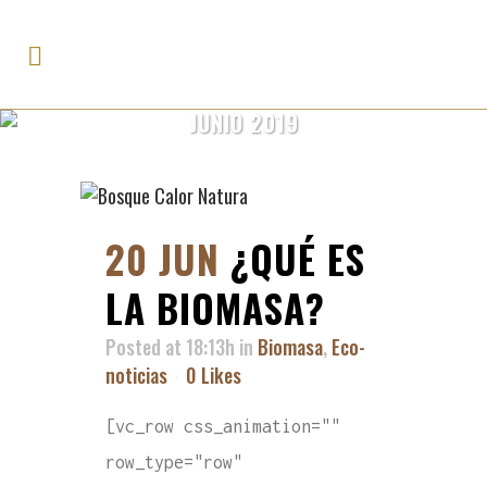
JUNIO 2019
20 JUN
¿QUÉ ES
LA BIOMASA?
Posted at 18:13h
in
Biomasa
,
Eco-
noticias
0
Likes
[vc_row css_animation=""
row_type="row"