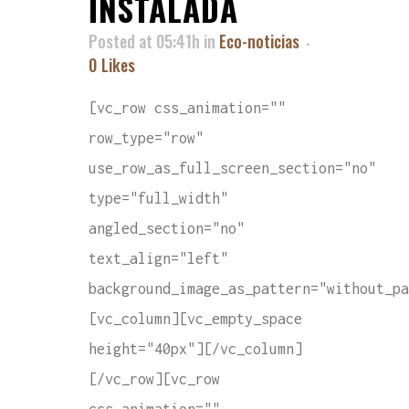
INSTALADA
Posted at 05:41h
in
Eco-noticias
0
Likes
[vc_row css_animation=""
row_type="row"
use_row_as_full_screen_section="no"
type="full_width"
angled_section="no"
text_align="left"
background_image_as_pattern="without_pa
[vc_column][vc_empty_space
height="40px"][/vc_column]
[/vc_row][vc_row