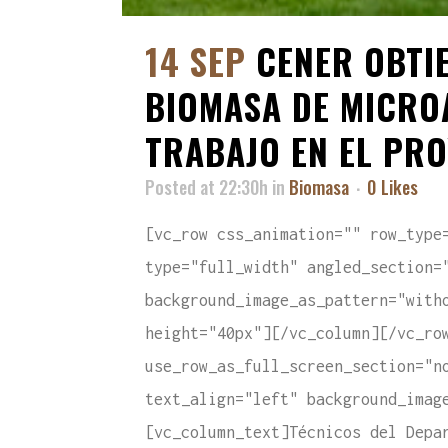
14 SEP
CENER OBTI
BIOMASA DE MICRO
TRABAJO EN EL PR
Posted at 22:30h
in
Biomasa
0
Likes
[vc_row css_animation="" row_type
type="full_width" angled_section=
background_image_as_pattern="with
height="40px"][/vc_column][/vc_ro
use_row_as_full_screen_section="n
text_align="left" background_imag
[vc_column_text]Técnicos del Depa