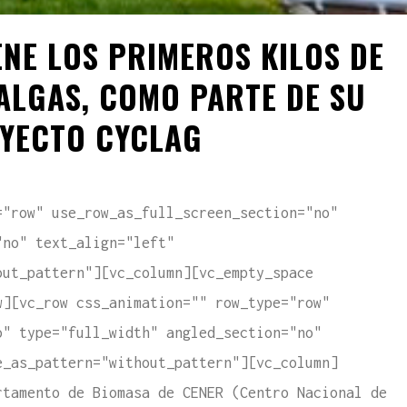
ENE LOS PRIMEROS KILOS DE
ALGAS, COMO PARTE DE SU
OYECTO CYCLAG
="row" use_row_as_full_screen_section="no"
"no" text_align="left"
out_pattern"][vc_column][vc_empty_space
w][vc_row css_animation="" row_type="row"
o" type="full_width" angled_section="no"
e_as_pattern="without_pattern"][vc_column]
rtamento de Biomasa de CENER (Centro Nacional de