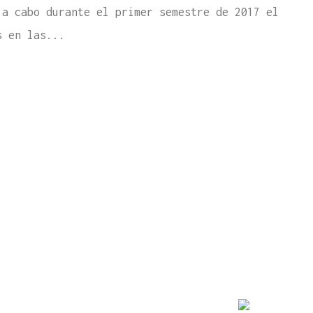
 a cabo durante el primer semestre de 2017 el
s en las...
941 141 375
Síguenos